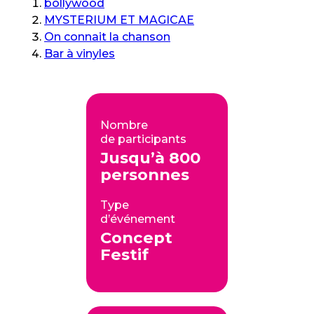
bollywood
MYSTERIUM ET MAGICAE
On connait la chanson
Bar à vinyles
Nombre
de participants
Jusqu’à 800
personnes
Type
d’événement
Concept
Festif