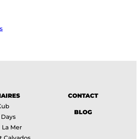
s
AIRES
CONTACT
Kub
BLOG
 Days
n La Mer
t Calvados