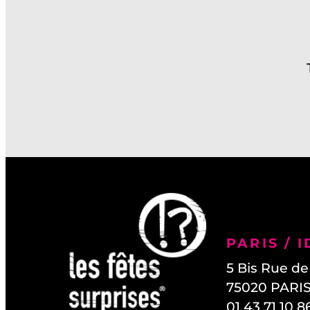
PARIS / I
5 Bis Rue d
75020
PARI
01 43 71 10 8