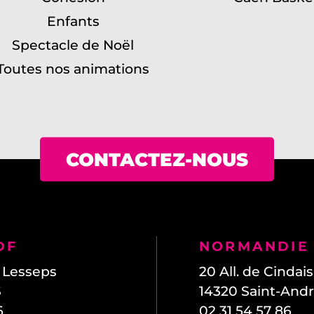
Enfants
Spectacle de Noël
Toutes nos animations
CONTACTEZ-NOUS
DF
NORMANDIE
e Lesseps
20 All. de Cindais
S
14320
Saint-And
6
02 31 54 57 86