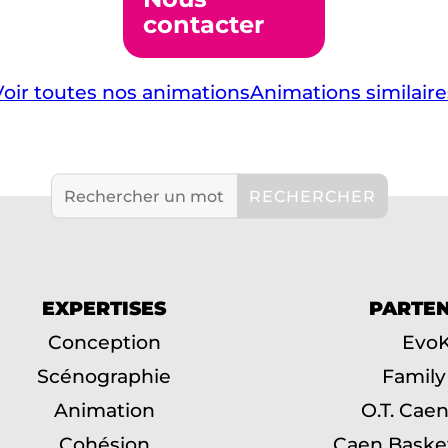
contacter
Voir toutes nos animations
Animations similaire
EXPERTISES
PARTEN
Conception
Evo
Scénographie
Family
Animation
O.T. Cae
Cohésion
Caen Baske