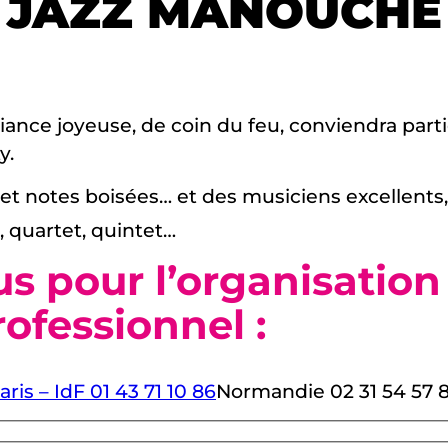
JAZZ MANOUCHE
iance joyeuse, de coin du feu, conviendra part
y.
 et notes boisées… et des musiciens excellents,
, quartet, quintet…
s pour l’organisation
ofessionnel :
aris – IdF 01 43 71 10 86
Normandie 02 31 54 57 