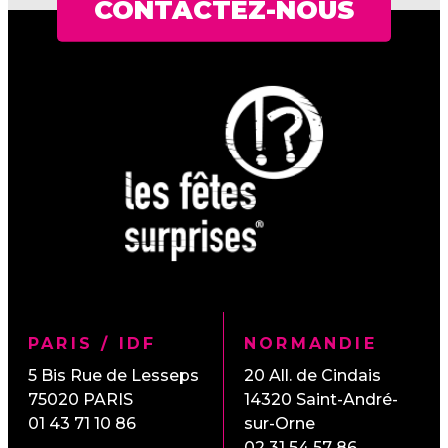
CONTACTEZ-NOUS
PARIS / IDF
NORMANDIE
5 Bis Rue de Lesseps
20 All. de Cindais
75020
PARIS
14320
Saint-André-
01 43 71 10 86
sur-Orne
02 31 54 57 86