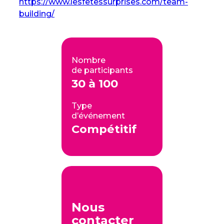
https://www.lesfetessurprises.com/team-
building/
Nombre
de participants
30 à 100
Type
d’événement
Compétitif
Nous
contacter