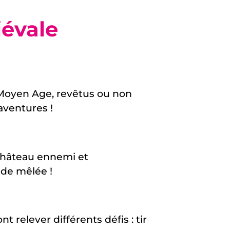
évale
Moyen Age, revêtus ou non
aventures !
 château ennemi et
 de mêlée !
t relever différents défis : tir