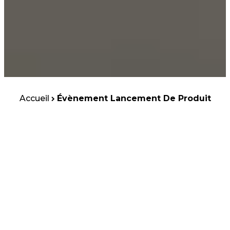
Accueil
Évènement Lancement De Produit
Agence événementielle B2B :
Réussissez vos lancements
avec un impact maximal
Dans un monde ultra-concurrentiel, le succès d’un