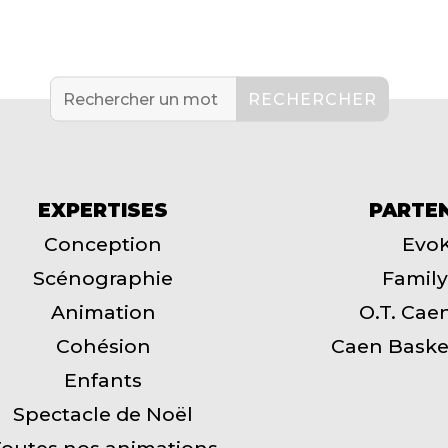
EXPERTISES
PARTE
Conception
Evo
Scénographie
Family
Animation
O.T. Cae
Cohésion
Caen Baske
Enfants
Spectacle de Noël
outes nos animations