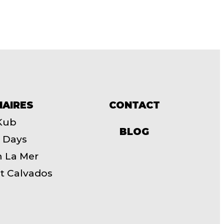
NAIRES
CONTACT
Kub
BLOG
 Days
n La Mer
t Calvados