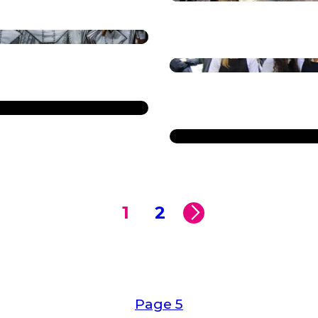
1
2
Page 5