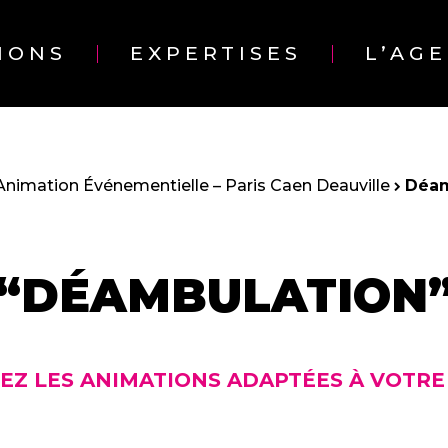
IONS
EXPERTISES
L’AG
Animation Événementielle – Paris Caen Deauville
Déam
“DÉAMBULATION
EZ LES ANIMATIONS ADAPTÉES À VOTR